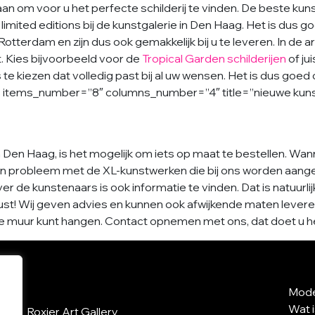
es aan om voor u het perfecte schilderij te vinden. De beste 
de limited editions bij de kunstgalerie in Den Haag. Het is du
terdam en zijn dus ook gemakkelijk bij u te leveren. In de art 
. Kies bijvoorbeeld voor de
Tropical Garden schilderijen
of ju
te kiezen dat volledig past bij al uw wensen. Het is dus goed
items_number=”8″ columns_number=”4″ title=”nieuwe kunstw
n Den Haag, is het mogelijk om iets op maat te bestellen. Wa
geen probleem met de XL-kunstwerken die bij ons worden aangeb
er de kunstenaars is ook informatie te vinden. Dat is natuurli
 gerust! Wij geven advies en kunnen ook afwijkende maten leve
de muur kunt hangen. Contact opnemen met ons, dat doet u het
Mode
Wat 
Roxier Art Gallery