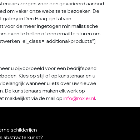
kunstenaars zorgen voor een gevarieerd aanbod
s goed om vaker onze website te bezoeken. De
gallery in Den Haag zijn tal van
ist voor de meer ingetogen minimalistische
 om even te bellen of een email te sturen om
erken” el_class=”additional-products”]
nneer u bijvoorbeeld voor een bedrijfspand
oden. Kies op stijl of op kunstenaar en u
jk belangrijk wanneer u iets over uw nieuwe
ren. De kunstenaars maken elk werk op
 makkelijkst via de mail op
info@roxier.nl
.
rne schilderijen
is abstracte kunst?