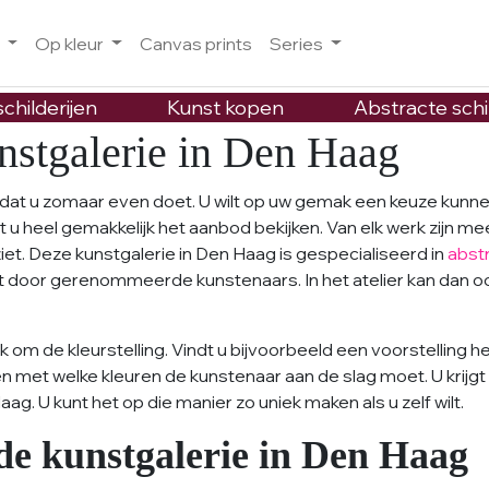
o
Op kleur
Canvas prints
Series
childerijen
Kunst kopen
Abstracte schi
nstgalerie in Den Haag
ts dat u zomaar even doet. U wilt op uw gemak een keuze kun
nt u heel gemakkelijk het aanbod bekijken. Van elk werk zijn
ziet. Deze kunstgalerie in Den Haag is gespecialiseerd in
abst
t door gerenommeerde kunstenaars. In het atelier kan dan
 om de kleurstelling. Vindt u bijvoorbeeld een voorstelling h
n met welke kleuren de kunstenaar aan de slag moet. U krijgt 
ag. U kunt het op die manier zo uniek maken als u zelf wilt.
de kunstgalerie in Den Haag