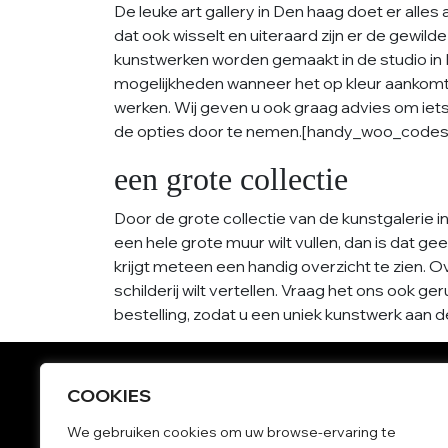
De leuke art gallery in Den haag doet er all
dat ook wisselt en uiteraard zijn er de gewil
kunstwerken worden gemaakt in de studio in Rot
mogelijkheden wanneer het op kleur aankomt
werken. Wij geven u ook graag advies om iets 
de opties door te nemen.[handy_woo_codes 
een grote collectie
Door de grote collectie van de kunstgalerie i
een hele grote muur wilt vullen, dan is dat 
krijgt meteen een handig overzicht te zien. Ov
schilderij wilt vertellen. Vraag het ons ook
bestelling, zodat u een uniek kunstwerk aan 
COOKIES
Grote schilderijen
We gebruiken cookies om uw browse-ervaring te
Kleurrijke schilderijen