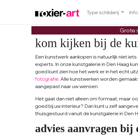
Type schilderij
Inf
Skip to main content
Grote s
kom kijken bij de ku
Een kunstwerk aankopen is natuurlijk niet ie
experts. In onze kunstgalerie in Den Haag ku
goed kunt zien hoe het werk er in het echt uit
fotografie
. Alle kunstwerken worden gemaak
aangepast naar uw wensen.
Het gaat dan niet alleen om formaat, maar ook
goed bij uw interieur? Dan kunt u zelf aangeve
thuisgestuurd vanuit de kunstgalerie in Den Ha
advies aanvragen bij 