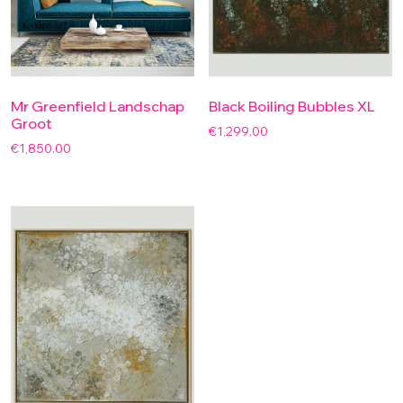
Mr Greenfield Landschap
Black Boiling Bubbles XL
Groot
€
1,299.00
€
1,850.00