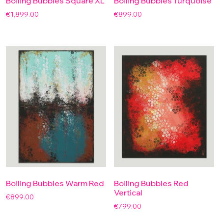
Boiling Bubbles Square XL
Boiling Bubbles Turquoise
€
1,899.00
€
899.00
Boiling Bubbles Warm Red
Boiling Bubbles Red
Vertical
€
899.00
€
799.00