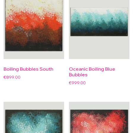
Boiling Bubbles South
Oceanic Boiling Blue
Bubbles
€
899.00
€
999.00