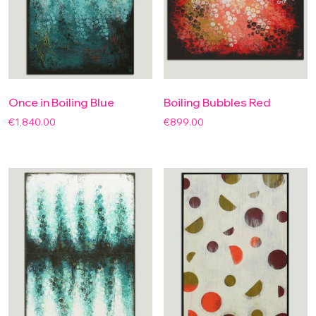
Once in Boiling Blue
Boiling Bubbles Red
€
1,840.00
€
899.00