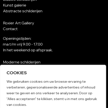
Kunst galerie
Abstracte schilderijen
Roxier Art Gallery
Contact
Openingstijden:
ma t/m vrij 9.00 - 17.00
In het weekend op afspraak.
Moderne schilderijen
Wat is abstracte kunst?
COOKIES
Kunst op maat
Schilderijen woonkamer
We gebruiken cookies om uw browse-ervaring te
Unieke schilderijen
verbeteren, gepersonaliseerde advertenties of inhoud
Kunst op papier
weer te geven en ons verkeer te analyseren. Door op
Schilderij woonkamer
"Alles accepteren" te klikken, stemt u in met ons gebruik
Algemene voorwaarden
van cookies.