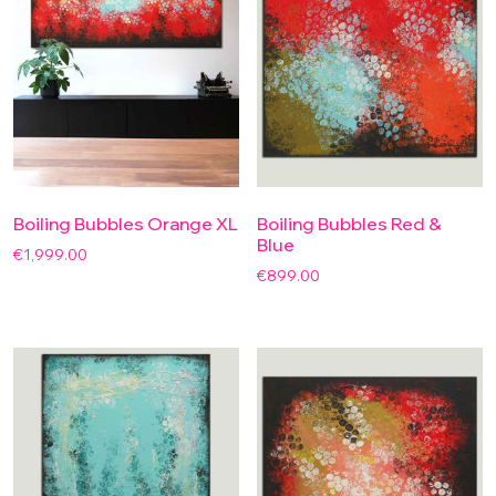
Boiling Bubbles Orange XL
Boiling Bubbles Red &
Blue
€
1,999.00
€
899.00