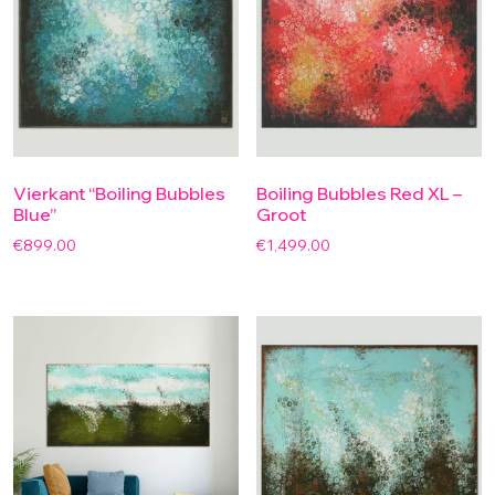
Vierkant “Boiling Bubbles
Boiling Bubbles Red XL –
Blue”
Groot
€
899.00
€
1,499.00