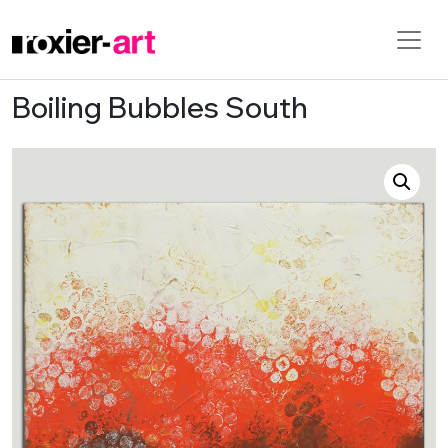
Boiling Bubbles South
Skip to main content