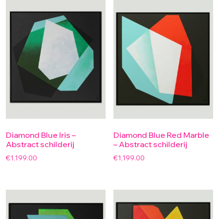
Diamond Blue Iris –
Diamond Blue Red Marble
Abstract schilderij
– Abstract schilderij
€
1,199.00
€
1,199.00