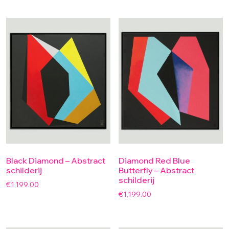
Black Diamond – Abstract
Diamond Red Blue
schilderij
Butterfly – Abstract
schilderij
€
1,199.00
€
1,199.00