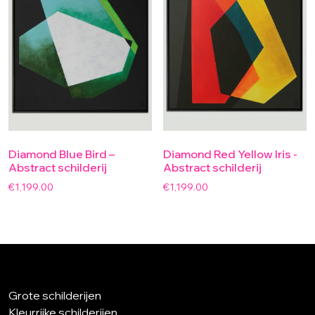
Diamond Blue Bird –
Diamond Red Yellow Iris -
Abstract schilderij
Abstract schilderij
€
1,199.00
€
1,199.00
Grote schilderijen
Kleurrijke schilderijen