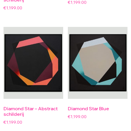
€
1,199.00
€
1,199.00
Diamond Star – Abstract
Diamond Star Blue
schilderij
€
1,199.00
€
1,199.00