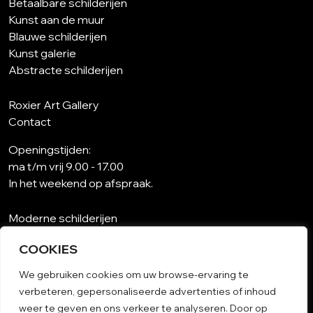
Betaalbare schilderijen
Kunst aan de muur
Blauwe schilderijen
Kunst galerie
Abstracte schilderijen
Roxier Art Gallery
Contact
Openingstijden:
ma t/m vrij 9.00 - 17.00
In het weekend op afspraak.
Moderne schilderijen
Wat is abstracte kunst?
COOKIES
Kunst op maat
Schilderijen woonkamer
We gebruiken cookies om uw browse-ervaring te
Unieke schilderijen
verbeteren, gepersonaliseerde advertenties of inhoud
Kunst op papier
weer te geven en ons verkeer te analyseren. Door op