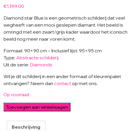
€
1,199.00
Diamond star Blue is een geometrisch schilderij dat veel
wegheeft van een mooi geslepen diamant. Het beeld is
omringd met een zwart/grijs kader waardoor het iconisch
beeld nog meer naar voren komt.
Formaat: 90×90 cm – Inclusief lijst: 95×95 cm
Type:
Abstracte schilderij
Uit de serie:
Diamonds
Wil je dit schilderij in een ander formaat of kleurenpalet
ontvangen? Neem dan
contact
op met ons.
Op voorraad
Diamond
Toevoegen aan winkelwagen
Star
Blue
aantal
Beschrijving