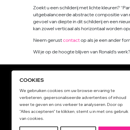
Zoekt u een schilderij met lichte kleuren? “Pa
uitgebalanceerde abstracte compositie van 
gevoel van diepte in dit schilderij en een nieuw
kan zowel verticaal als horizontaal worden 
Neem gerust
contact
op als je een ander fo
Wil je op de hoogte blijven van Ronald’s wer
COOKIES
Grote schilderijen
We gebruiken cookies om uw browse-ervaring te
Kleurrijke schilderijen
verbeteren, gepersonaliseerde advertenties of inhoud
Kunst kopen
weer te geven en ons verkeer te analyseren. Door op
Betaalbare schilderijen
"Alles accepteren" te klikken, stemt u in met ons gebruik
Kunst aan de muur
van cookies.
Blauwe schilderijen
Kunst galerie