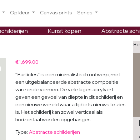
o
Op kleur
Canvas prints
Series
childerijen
Kunst kopen
Abstracte schi
Be
€
1,699.00
“Particles” is een minimalistisch ontwerp, met
een uitgebalanceerde abstracte compositie
van ronde vormen. De vele lagen acrylverf
geven een gevoel van diepte in dit schilderij en
een nieuwe wereld waar altijd iets nieuws te zien
is. Het schilderij kan zowel verticaal als
horizontaal worden opgehangen.
Type:
Abstracte schilderijen