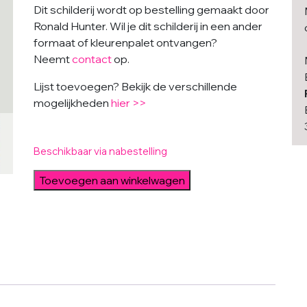
Dit schilderij wordt op bestelling gemaakt door
Ronald Hunter. Wil je dit schilderij in een ander
formaat of kleurenpalet ontvangen?
Neemt
contact
op.
Lijst toevoegen? Bekijk de verschillende
mogelijkheden
hier >>
Beschikbaar via nabestelling
Particles
Toevoegen aan winkelwagen
aantal