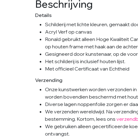
Beschrijving
Details
Schilderij met lichte kleuren, gemaakt d
Acryl Verf op canvas
Ronald gebruikt alleen Hoge Kwaliteit C
op houten frame met haak aan de achterka
Gesigneerd door kunstenaar, op de voorka
Het schilderij is inclusief houten lijst.
Met officieel Certificaat van Echtheid
Verzending
Onze kunstwerken worden verzonden in 
worden bovendien beschermd met houte
Diverse lagen noppenfolie zorgen er daar
We verzenden wereldwijd. Na verzending i
bestemming. Kortom, lees ons
verzendb
We gebruiken alleen gecertificeerde koeri
ontvangst.