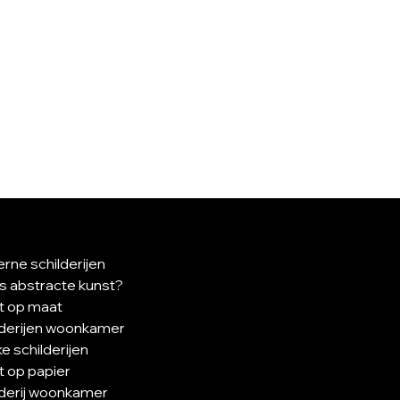
rne schilderijen
is abstracte kunst?
t op maat
lderijen woonkamer
e schilderijen
t op papier
lderij woonkamer