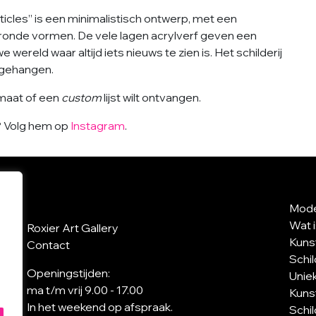
rticles” is een minimalistisch ontwerp, met een
ronde vormen. De vele lagen acrylverf geven een
e wereld waar altijd iets nieuws te zien is. Het schilderij
opgehangen.
rmaat of een
custom
lijst wilt ontvangen.
k? Volg hem op
Instagram
.
Mode
Wat 
Roxier Art Gallery
Kuns
Contact
Schi
Openingstijden:
Uniek
ma t/m vrij 9.00 - 17.00
Kuns
In het weekend op afspraak.
Schi