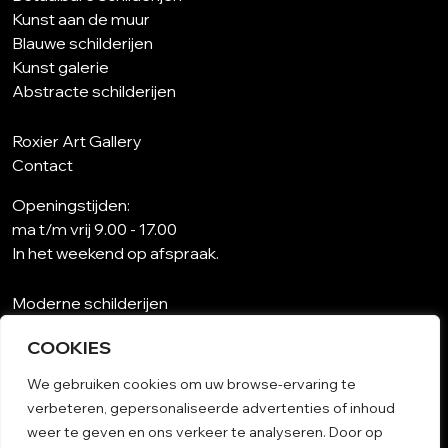
Kunst aan de muur
Blauwe schilderijen
Kunst galerie
Abstracte schilderijen
Roxier Art Gallery
Contact
Openingstijden:
ma t/m vrij 9.00 - 17.00
In het weekend op afspraak.
Moderne schilderijen
Wat is abstracte kunst?
COOKIES
Kunst op maat
Schilderijen woonkamer
We gebruiken cookies om uw browse-ervaring te
Unieke schilderijen
verbeteren, gepersonaliseerde advertenties of inhoud
Kunst op papier
weer te geven en ons verkeer te analyseren. Door op
Schilderij woonkamer