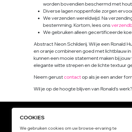
worden bovendien beschermd met houte
Diverse lagen noppenfolie zorgen ervoor 
We verzenden wereldwijd. Na verzending i
bestemming. Kortom, lees ons
verzendb
We gebruiken alleen gecertificeerde koeri
Abstract Neon Schilderij. Wil je een Ronald H
en oranje combineren goed met lichtblauw in
kunnen een mooie statement maken bij jouw
elegante witte strepen en de lichte textuur g
Neem gerust
contact
op als je een ander fo
Wil je op de hoogte blijven van Ronald’s wer
COOKIES
Grote schilderijen
We gebruiken cookies om uw browse-ervaring te
Kleurrijke schilderijen