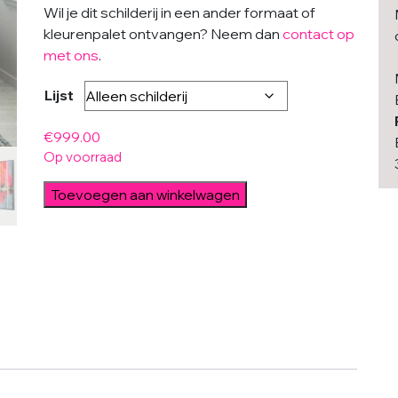
Wil je dit schilderij in een ander formaat of
kleurenpalet ontvangen? Neem dan
contact op
met ons
.
Lijst
€
999.00
Op voorraad
Neon
Toevoegen aan winkelwagen
Striped
-
Ronald
Hunter
aantal