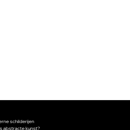
rne schilderijen
is abstracte kunst?