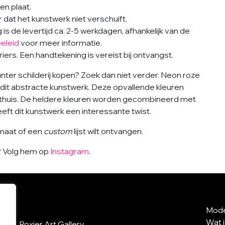
n plaat.
dat het kunstwerk niet verschuift.
s de levertijd ca. 2-5 werkdagen, afhankelijk van de
eleid
voor meer informatie.
ers. Een handtekening is vereist bij ontvangst.
unter schilderij kopen? Zoek dan niet verder. Neon roze
 dit abstracte kunstwerk. Deze opvallende kleuren
 thuis. De heldere kleuren worden gecombineerd met
eeft dit kunstwerk een interessante twist.
rmaat of een
custom
lijst wilt ontvangen.
k? Volg hem op
Instagram
.
Mode
Wat 
Roxier Art Gallery