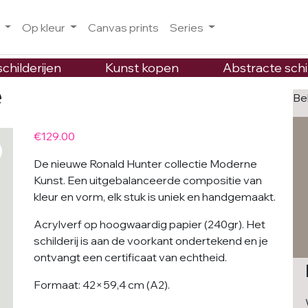
o
Op kleur
Canvas prints
Series
childerijen
Kunst kopen
Abstracte schi
e
Be
€
129.00
De nieuwe Ronald Hunter collectie Moderne
Kunst. Een uitgebalanceerde compositie van
kleur en vorm, elk stuk is uniek en handgemaakt.
Acrylverf op hoogwaardig papier (240gr). Het
schilderij is aan de voorkant ondertekend en je
ontvangt een certificaat van echtheid.
Formaat: 42×59,4 cm (A2).