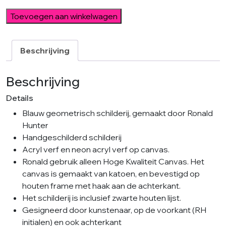
Diamond
Toevoegen aan winkelwagen
Red
Blue
Pensil
Beschrijving
-
Incl
Beschrijving
Lijst
Details
aantal
Blauw geometrisch schilderij, gemaakt door Ronald
Hunter
Handgeschilderd schilderij
Acryl verf en neon acryl verf op canvas.
Ronald gebruik alleen Hoge Kwaliteit Canvas. Het
canvas is gemaakt van katoen, en bevestigd op
houten frame met haak aan de achterkant.
Het schilderij is inclusief zwarte houten lijst.
Gesigneerd door kunstenaar, op de voorkant (RH
initialen) en ook achterkant