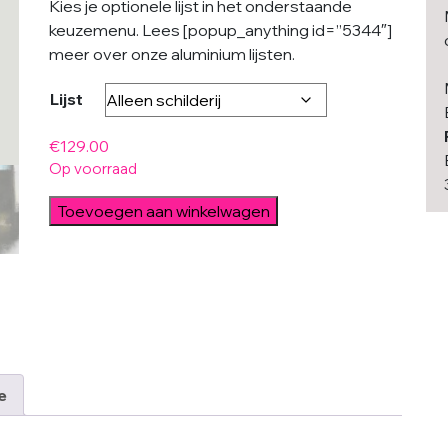
Kies je optionele lijst in het onderstaande
keuzemenu. Lees [popup_anything id=”5344″]
meer over onze aluminium lijsten.
Lijst
€
129.00
Op voorraad
Black
Toevoegen aan winkelwagen
Grey
Minimal
aantal
e