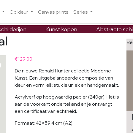
o
Op kleur
Canvas prints
Series
childerijen
Kunst kopen
Abstracte schi
al
Be
€
129.00
De nieuwe Ronald Hunter collectie Moderne
Kunst. Een uitgebalanceerde compositie van
kleur en vorm, elk stuk is uniek en handgemaakt.
Acrylverf op hoogwaardig papier (240gr). Het is
aan de voorkant ondertekend en je ontvangt
een certificaat van echtheid.
Formaat: 42×59,4 cm (A2).