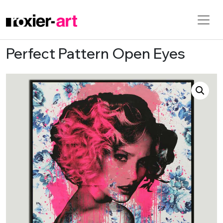
Perfect Pattern Open Eyes
Skip to main content