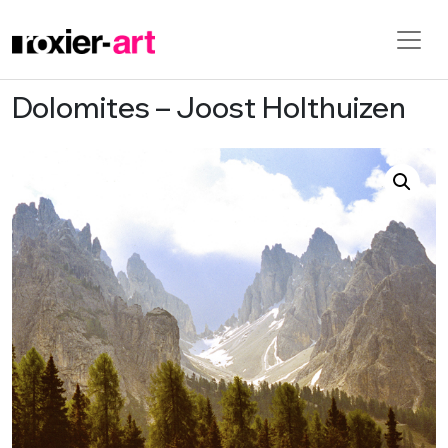
Dolomites – Joost Holthuizen
Skip to main content