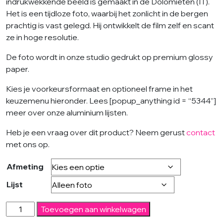
indrukwekkende beeld is gemaakt in de Dolomieten (IT).
Het is een tijdloze foto, waarbij het zonlicht in de bergen
prachtig is vast gelegd. Hij ontwikkelt de film zelf en scant
ze in hoge resolutie.
De foto wordt in onze studio gedrukt op premium glossy
paper.
Kies je voorkeursformaat en optioneel frame in het
keuzemenu hieronder. Lees [popup_anything id = “5344”]
meer over onze aluminium lijsten.
Heb je een vraag over dit product? Neem gerust
contact
met ons op.
Afmeting
Lijst
Dolomites
Toevoegen aan winkelwagen
-