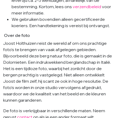
levertijd ca. 2-5 werkdagen, afhankelijk van de
bestemming. Kortom, lees ons
verzendbeleid
voor
meer informatie.
We gebruiken bovendien alleen gecertificeerde
koeriers. Een handtekening is vereist bij ontvangst.
Over de foto
Joost Holthuizen reist de wereld af om ons prachtige
foto’s te brengen van vaak afgelegen gebieden.
Bijvoorbeeld deze berg natuur foto, die is gemaakt in de
Dolomieten. Een indrukwekkend berglandschap in Italië.
Het is een tijdloze foto, waarbij het zonlicht door de
bergen prachtig is vastgelegd. Niet alleen ontwikkelt
Joost de film zelf, hij scant ze ook in hoge resolutie. De
foto’s worden in onze studio vervolgens afgedrukt,
waardoor we de kwaliteit van het beeld en de kleuren
kunnen garanderen.
De foto is verkrijgbaar in verschillende maten. Neem
gerust
contact
op als je een ander formaat wilt