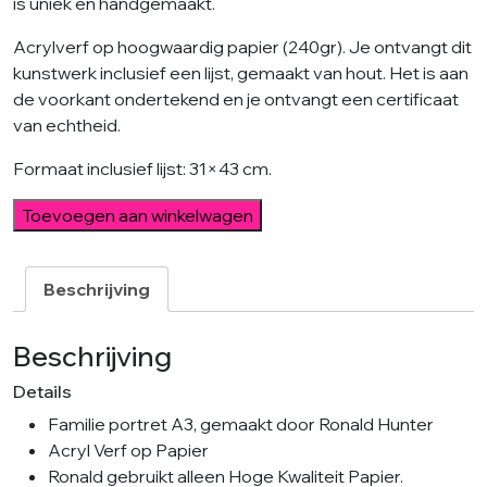
is uniek en handgemaakt.
Acrylverf op hoogwaardig papier (240gr). Je ontvangt dit
kunstwerk inclusief een lijst, gemaakt van hout. Het is aan
de voorkant ondertekend en je ontvangt een certificaat
van echtheid.
Formaat inclusief lijst: 31×43 cm.
Family
Toevoegen aan winkelwagen
Portrait
63
-
Beschrijving
Incl
Lijst
Beschrijving
aantal
Details
Familie portret A3, gemaakt door Ronald Hunter
Acryl Verf op Papier
Ronald gebruikt alleen Hoge Kwaliteit Papier.