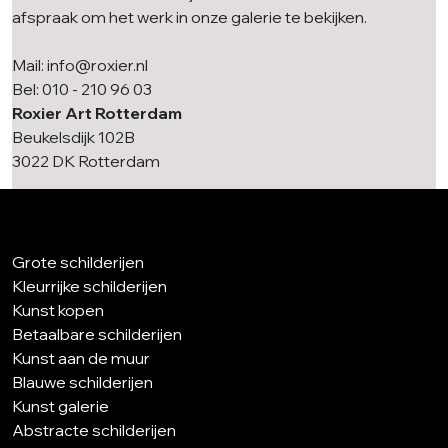
afspraak om het werk in onze galerie te bekijken.
Mail: info@roxier.nl
Bel: 010 - 210 96 03
Roxier Art Rotterdam
Beukelsdijk 102B
3022 DK Rotterdam
Grote schilderijen
Kleurrijke schilderijen
Kunst kopen
Betaalbare schilderijen
Kunst aan de muur
Blauwe schilderijen
Kunst galerie
Abstracte schilderijen