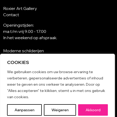
Roxier Art Gallery
Contact
Openingstijden:
ma t/m vrij 9.00 - 17.00
In het weekend op afspraak.
Moderne schilderijen
Wat is abstracte kunst?
COOKIES
Kunst op maat
Schilderijen woonkamer
We gebruiken cookies om uw browse-ervaring te
Unieke schilderijen
verbeteren, gepersonaliseerde advertenties of inhoud
Kunst op papier
weer te geven en ons verkeer te analyseren. Door op
Schilderij woonkamer
"Alles accepteren" te klikken, stemt u in met ons gebruik
Algemene voorwaarden
van cookies.
© 2026 Kunst kopen | Nederlandse Kunstgalerie Roxier.
Aanpassen
Weigeren
Akkoord
All rights reserved.