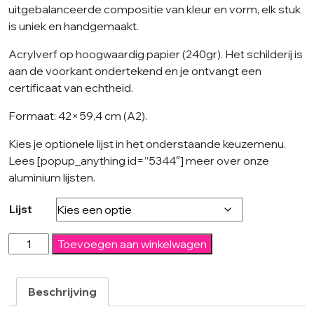
uitgebalanceerde compositie van kleur en vorm, elk stuk
is uniek en handgemaakt.
Acrylverf op hoogwaardig papier (240gr). Het schilderij is
aan de voorkant ondertekend en je ontvangt een
certificaat van echtheid.
Formaat: 42×59,4 cm (A2).
Kies je optionele lijst in het onderstaande keuzemenu.
Lees [popup_anything id=”5344″] meer over onze
aluminium lijsten.
Lijst
Neon
Toevoegen aan winkelwagen
Typography
#A
-
Beschrijving
ROCO