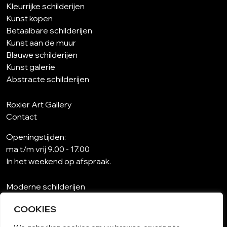
Kleurrijke schilderijen
Kunst kopen
Betaalbare schilderijen
Kunst aan de muur
Blauwe schilderijen
Kunst galerie
Abstracte schilderijen
Roxier Art Gallery
Contact
Openingstijden:
ma t/m vrij 9.00 - 17.00
In het weekend op afspraak.
Moderne schilderijen
Wat is abstracte kunst?
COOKIES
Kunst op maat
Schilderijen woonkamer