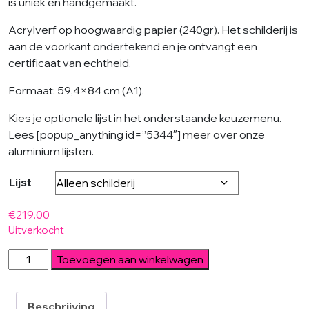
is uniek en handgemaakt.
Acrylverf op hoogwaardig papier (240gr). Het schilderij is
aan de voorkant ondertekend en je ontvangt een
certificaat van echtheid.
Formaat: 59,4×84 cm (A1).
Kies je optionele lijst in het onderstaande keuzemenu.
Lees [popup_anything id=”5344″] meer over onze
aluminium lijsten.
Lijst
€
219.00
Uitverkocht
Family
Toevoegen aan winkelwagen
Portrait
Blue
-
Beschrijving