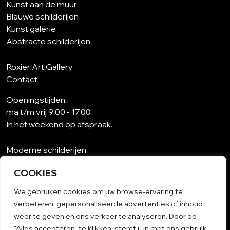
Kunst aan de muur
Blauwe schilderijen
Kunst galerie
Abstracte schilderijen
Roxier Art Gallery
Contact
Openingstijden:
ma t/m vrij 9.00 - 17.00
In het weekend op afspraak.
Moderne schilderijen
Wat is abstracte kunst?
COOKIES
Kunst op maat
Schilderijen woonkamer
We gebruiken cookies om uw browse-ervaring te
Unieke schilderijen
verbeteren, gepersonaliseerde advertenties of inhoud
Kunst op papier
weer te geven en ons verkeer te analyseren. Door op
Schilderij woonkamer
"Alles accepteren" te klikken, stemt u in met ons gebruik