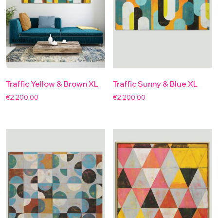
Traffic Yellow & Brown XL
Traffic Sunny & Blue XL
€
2,200.00
€
2,200.00