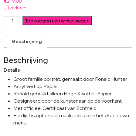
€
219.00
Uitverkocht
Family
Toevoegen aan winkelwagen
Portrait
Red
-
Beschrijving
Large
-
Beschrijving
Ronald
Details
Hunter
aantal
Groot familie portret, gemaakt door Ronald Hunter
Acryl Verf op Papier
Ronald gebruikt alleen Hoge Kwaliteit Papier.
Gesigneerd door de kunstenaar, op de voorkant.
Met officieel Certificaat van Echtheid.
Een lijst is optioneel, maak je keuze in het drop down
menu.