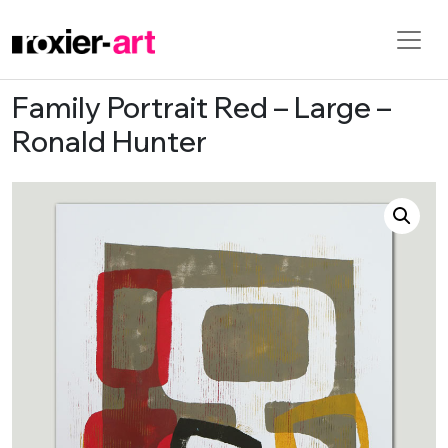
Family Portrait Red – Large –
Skip to main content
Ronald Hunter