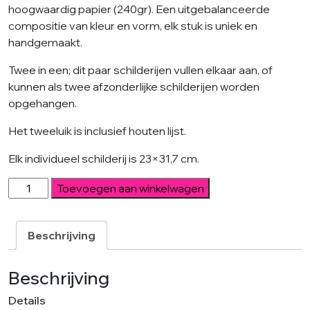
hoogwaardig papier (240gr). Een uitgebalanceerde
compositie van kleur en vorm, elk stuk is uniek en
handgemaakt.
Twee in een; dit paar schilderijen vullen elkaar aan, of
kunnen als twee afzonderlijke schilderijen worden
opgehangen.
Het tweeluik is inclusief houten lijst.
Elk individueel schilderij is 23×31,7 cm.
Yellow
Toevoegen aan winkelwagen
&
Blue
Stacked
Beschrijving
-
Incl.
Beschrijving
Lijst
Details
aantal