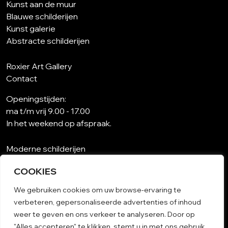
Kunst aan de muur
Blauwe schilderijen
Kunst galerie
Abstracte schilderijen
Roxier Art Gallery
Contact
Openingstijden:
ma t/m vrij 9.00 - 17.00
In het weekend op afspraak.
Moderne schilderijen
Wat is abstracte kunst?
COOKIES
Kunst op maat
Schilderijen woonkamer
We gebruiken cookies om uw browse-ervaring te
Unieke schilderijen
verbeteren, gepersonaliseerde advertenties of inhoud
Kunst op papier
weer te geven en ons verkeer te analyseren. Door op
Schilderij woonkamer
"Alles accepteren" te klikken, stemt u in met ons gebruik