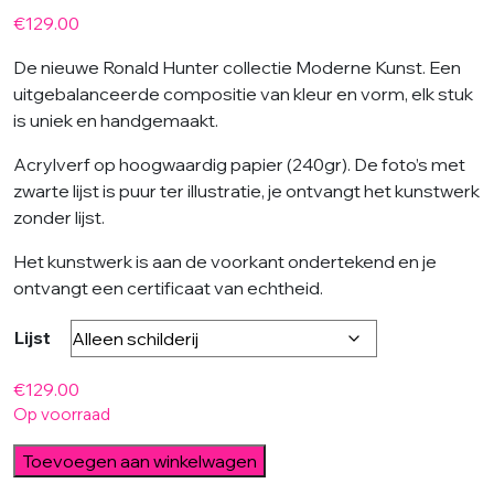
€
129.00
De nieuwe Ronald Hunter collectie Moderne Kunst. Een
uitgebalanceerde compositie van kleur en vorm, elk stuk
is uniek en handgemaakt.
Acrylverf op hoogwaardig papier (240gr). De foto’s met
zwarte lijst is puur ter illustratie, je ontvangt het kunstwerk
zonder lijst.
Het kunstwerk is aan de voorkant ondertekend en je
ontvangt een certificaat van echtheid.
Lijst
€
129.00
Op voorraad
Orange
Toevoegen aan winkelwagen
Pink