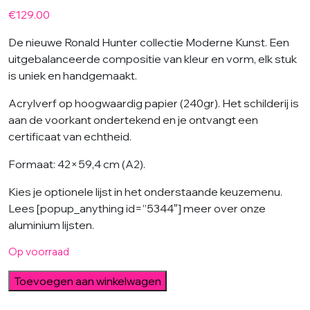
€
129.00
De nieuwe Ronald Hunter collectie Moderne Kunst. Een
uitgebalanceerde compositie van kleur en vorm, elk stuk
is uniek en handgemaakt.
Acrylverf op hoogwaardig papier (240gr). Het schilderij is
aan de voorkant ondertekend en je ontvangt een
certificaat van echtheid.
Formaat: 42×59,4 cm (A2).
Kies je optionele lijst in het onderstaande keuzemenu.
Lees [popup_anything id=”5344″] meer over onze
aluminium lijsten.
Op voorraad
Swimming
Toevoegen aan winkelwagen
Pool