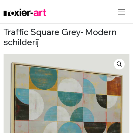
Traffic Square Grey- Modern
Skip to main content
schilderij