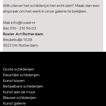
Wilt u liever het schilderij in het echt zien? Maak dan een
afspraak om het werk in onze galerie te bekijken.
Mail: info@roxier.nl
Bel: 010 - 210 96 03
Roxier Art Rotterdam
Beukelsdijk 102B
3022 DK Rotterdam
Grote schilderijen
Kleurrijke schilderijen
Kunst kopen
Betaalbare schilderijen
Kunst aan de muur
Blauwe schilderijen
Kunst galerie