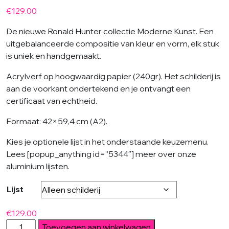
€
129.00
De nieuwe Ronald Hunter collectie Moderne Kunst. Een
uitgebalanceerde compositie van kleur en vorm, elk stuk
is uniek en handgemaakt.
Acrylverf op hoogwaardig papier (240gr). Het schilderij is
aan de voorkant ondertekend en je ontvangt een
certificaat van echtheid.
Formaat: 42×59,4 cm (A2).
Kies je optionele lijst in het onderstaande keuzemenu.
Lees [popup_anything id=”5344″] meer over onze
aluminium lijsten.
Lijst
€
129.00
Dotted
Toevoegen aan winkelwagen