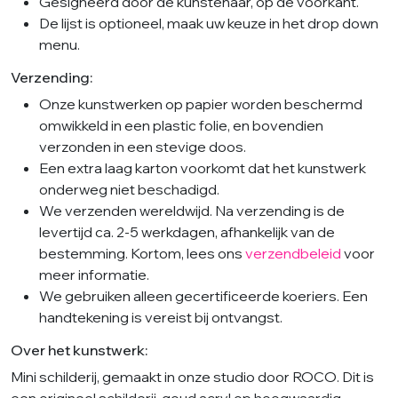
Gesigneerd door de kunstenaar, op de voorkant.
De lijst is optioneel, maak uw keuze in het drop down
menu.
Verzending:
Onze kunstwerken op papier worden beschermd
omwikkeld in een plastic folie, en bovendien
verzonden in een stevige doos.
Een extra laag karton voorkomt dat het kunstwerk
onderweg niet beschadigd.
We verzenden wereldwijd. Na verzending is de
levertijd ca. 2-5 werkdagen, afhankelijk van de
bestemming. Kortom, lees ons
verzendbeleid
voor
meer informatie.
We gebruiken alleen gecertificeerde koeriers. Een
handtekening is vereist bij ontvangst.
Over het kunstwerk:
Mini schilderij, gemaakt in onze studio door ROCO. Dit is
een origineel schilderij, goud acryl op hoogwaardig