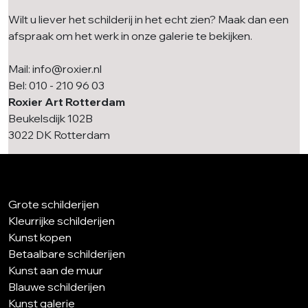
Wilt u liever het schilderij in het echt zien? Maak dan een
afspraak om het werk in onze galerie te bekijken.
Mail: info@roxier.nl
Bel: 010 - 210 96 03
Roxier Art Rotterdam
Beukelsdijk 102B
3022 DK Rotterdam
Grote schilderijen
Kleurrijke schilderijen
Kunst kopen
Betaalbare schilderijen
Kunst aan de muur
Blauwe schilderijen
Kunst galerie