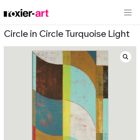
Circle in Circle Turquoise Light
Skip to main content