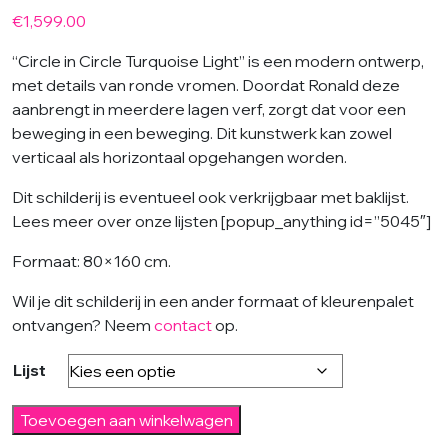
€
1,599.00
“Circle in Circle Turquoise Light” is een modern ontwerp,
met details van ronde vromen. Doordat Ronald deze
aanbrengt in meerdere lagen verf, zorgt dat voor een
beweging in een beweging. Dit kunstwerk kan zowel
verticaal als horizontaal opgehangen worden.
Dit schilderij is eventueel ook verkrijgbaar met baklijst.
Lees meer over onze lijsten [popup_anything id=”5045″]
Formaat: 80×160 cm.
Wil je dit schilderij in een ander formaat of kleurenpalet
ontvangen? Neem
contact
op.
Lijst
Circle
Toevoegen aan winkelwagen
in