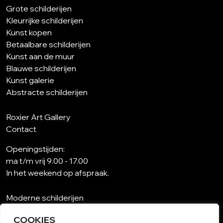
Grote schilderijen
Kleurrijke schilderijen
Kunst kopen
Betaalbare schilderijen
Kunst aan de muur
Blauwe schilderijen
Kunst galerie
Abstracte schilderijen
Roxier Art Gallery
Contact
Openingstijden:
ma t/m vrij 9.00 - 17.00
In het weekend op afspraak.
Moderne schilderijen
Wat is abstracte kunst?
COOKIES
Kunst op maat