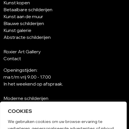
Kunst kopen
Betaalbare schilderijen
Kunst aan de muur
Blauwe schilderijen
Kunst galerie
Abstracte schilderijen
Roxier Art Gallery
Contact
Openingstijden:
ma t/m vrij 9.00 - 17.00
In het weekend op afspraak.
Moderne schilderijen
Wat is abstracte kunst?
COOKIES
Kunst op maat
Schilderijen woonkamer
We gebruiken cookies om uw browse-ervaring te
Unieke schilderijen
verbeteren, gepersonaliseerde advertenties of inhoud