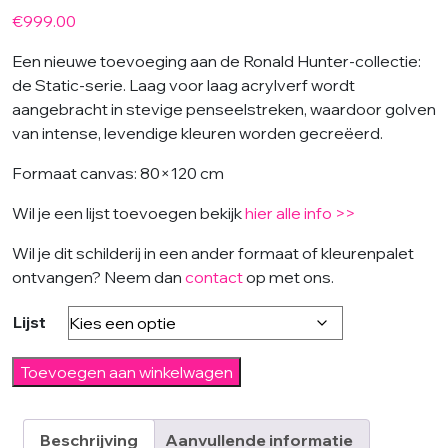
€
999.00
Een nieuwe toevoeging aan de Ronald Hunter-collectie:
de Static-serie. Laag voor laag acrylverf wordt
aangebracht in stevige penseelstreken, waardoor golven
van intense, levendige kleuren worden gecreëerd.
Formaat canvas: 80×120 cm
Wil je een lijst toevoegen bekijk
hier alle info >>
Wil je dit schilderij in een ander formaat of kleurenpalet
ontvangen? Neem dan
contact
op met ons.
Lijst
Static
Toevoegen aan winkelwagen
in
Red
aantal
Beschrijving
Aanvullende informatie