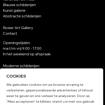
Blauwe schilderijen
Kunst galerie
Abstracte schilderijen
Roxier Art Gallery
Contact
Openingstijden:
ma t/m vrij 9.00 - 17.00
In het weekend op afspraak.
Moderne schilderijen
Wat is abstracte kunst?
COOKIES
Kunst op maat
Schilderijen woonkamer
We gebruiken cookies om uw browse-ervaring te
Unieke schilderijen
verbeteren, gepersonaliseerde advertenties of inhoud
Kunst op papier
weer te geven en ons verkeer te analyseren. Door op
Schilderij woonkamer
"Alles accepteren" te klikken, stemt u in met ons gebruik
Algemene voorwaarden