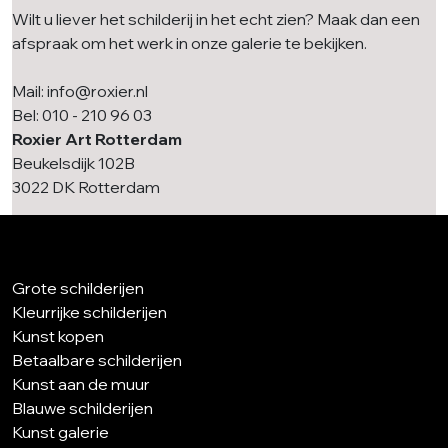
Wilt u liever het schilderij in het echt zien? Maak dan een
afspraak om het werk in onze galerie te bekijken.
Mail: info@roxier.nl
Bel: 010 - 210 96 03
Roxier Art Rotterdam
Beukelsdijk 102B
3022 DK Rotterdam
Grote schilderijen
Kleurrijke schilderijen
Kunst kopen
Betaalbare schilderijen
Kunst aan de muur
Blauwe schilderijen
Kunst galerie