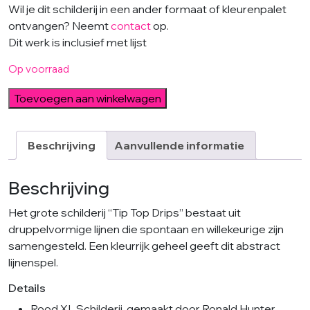
Wil je dit schilderij in een ander formaat of kleurenpalet
ontvangen? Neemt
contact
op.
Dit werk is inclusief met lijst
Op voorraad
Tip
Toevoegen aan winkelwagen
Top
Drips
XL
Beschrijving
Aanvullende informatie
aantal
Beschrijving
Het grote schilderij “Tip Top Drips” bestaat uit
druppelvormige lijnen die spontaan en willekeurige zijn
samengesteld. Een kleurrijk geheel geeft dit abstract
lijnenspel.
Details
Rood XL Schilderij, gemaakt door Ronald Hunter