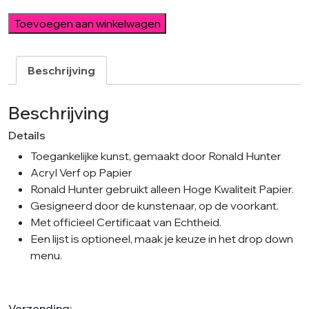
Brown
Toevoegen aan winkelwagen
Dots
aantal
Beschrijving
Beschrijving
Details
Toegankelijke kunst, gemaakt door Ronald Hunter
Acryl Verf op Papier
Ronald Hunter gebruikt alleen Hoge Kwaliteit Papier.
Gesigneerd door de kunstenaar, op de voorkant.
Met officieel Certificaat van Echtheid.
Een lijst is optioneel, maak je keuze in het drop down
menu.
Verzending: