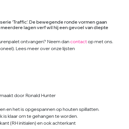
e serie ‘Traffic’. De bewegende ronde vormen gaan
 meerdere lagen verf wil hij een gevoel van diepte
 kleurenpalet ontvangen? Neem dan
contact
op met ons.
ioneel). Lees meer over onze lijsten
maakt door Ronald Hunter
en en het is opgespannen op houten spillatten.
rk is klaar om te gehangen te worden.
nt (RH initialen) en ook achterkant