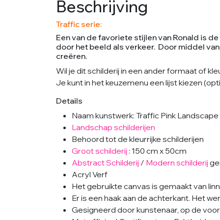
Beschrijving
Traffic serie:
Een van de favoriete stijlen van Ronald is d
door het beeld als verkeer. Door middel van
creëren.
Wil je dit schilderij in een ander formaat of
Je kunt in het keuzemenu een lijst kiezen (opt
Details
Naam kunstwerk: Traffic Pink Landscape
Landschap schilderijen
Behoord tot de kleurrijke schilderijen
Groot schilderij
: 150 cm x 50cm
Abstract Schilderij
/
Modern schilderij
ge
Acryl Verf
Het gebruikte canvas is gemaakt van linn
Er is een haak aan de achterkant. Het we
Gesigneerd door kunstenaar, op de voorka