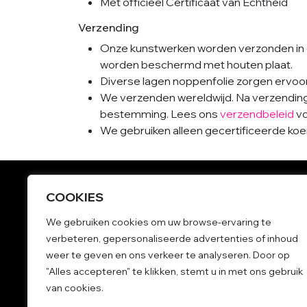
Met officieel Certificaat van Echtheid
Verzending
Onze kunstwerken worden verzonden in 
worden beschermd met houten plaat.
Diverse lagen noppenfolie zorgen ervoor 
We verzenden wereldwijd. Na verzending i
bestemming. Lees ons
verzendbeleid
vo
We gebruiken alleen gecertificeerde koeri
COOKIES
Grote schilderijen
We gebruiken cookies om uw browse-ervaring te
Kleurrijke schilderijen
verbeteren, gepersonaliseerde advertenties of inhoud
Kunst kopen
weer te geven en ons verkeer te analyseren. Door op
Betaalbare schilderijen
"Alles accepteren" te klikken, stemt u in met ons gebruik
Kunst aan de muur
van cookies.
Blauwe schilderijen