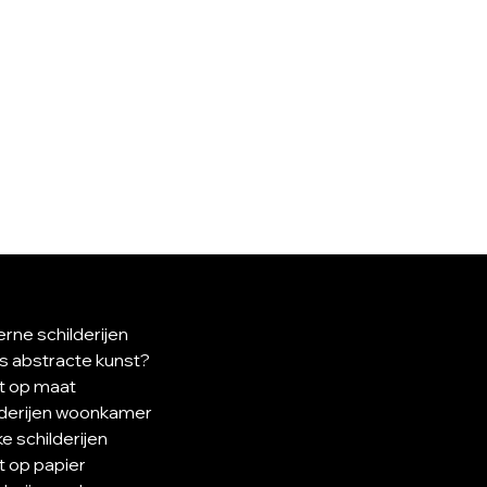
rne schilderijen
is abstracte kunst?
t op maat
lderijen woonkamer
e schilderijen
t op papier