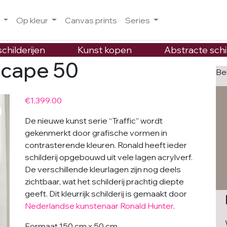
o
Op kleur
Canvas prints
Series
childerijen
Kunst kopen
Abstracte schi
scape 50
Be
€
1,399.00
De nieuwe kunst serie “Traffic” wordt
gekenmerkt door grafische vormen in
contrasterende kleuren. Ronald heeft ieder
schilderij opgebouwd uit vele lagen acrylverf.
De verschillende kleurlagen zijn nog deels
zichtbaar, wat het schilderij prachtig diepte
geeft. Dit kleurrijk schilderij is gemaakt door
Nederlandse kunstenaar Ronald Hunter
.
Formaat 150 cm x 50 cm