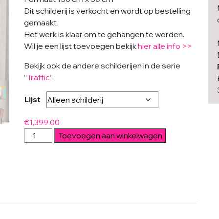
Dit schilderij is verkocht en wordt op bestelling
gemaakt
Het werk is klaar om te gehangen te worden.
Wil je een lijst toevoegen bekijk
hier alle info >>
Bekijk ook de andere schilderijen in de serie
“
Traffic
“.
Lijst
€
1,399.00
Traffic
Toevoegen aan winkelwagen
Pink
Landscape
50
aantal