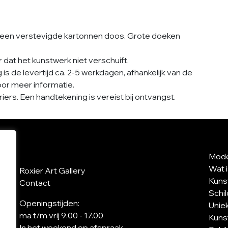
een verstevigde kartonnen doos. Grote doeken
dat het kunstwerk niet verschuift.
s de levertijd ca. 2-5 werkdagen, afhankelijk van de
or meer informatie.
ers. Een handtekening is vereist bij ontvangst.
Mode
Wat 
Roxier Art Gallery
Kuns
Contact
Schi
Openingstijden:
Uniek
ma t/m vrij 9.00 - 17.00
Kuns
In het weekend op afspraak.