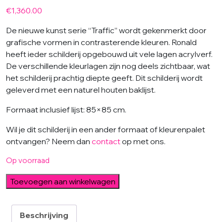
€
1,360.00
De nieuwe kunst serie “Traffic” wordt gekenmerkt door
grafische vormen in contrasterende kleuren. Ronald
heeft ieder schilderij opgebouwd uit vele lagen acrylverf.
De verschillende kleurlagen zijn nog deels zichtbaar, wat
het schilderij prachtig diepte geeft. Dit schilderij wordt
geleverd met een naturel houten baklijst.
Formaat inclusief lijst: 85×85 cm.
Wil je dit schilderij in een ander formaat of kleurenpalet
ontvangen? Neem dan
contact
op met ons.
Op voorraad
Triangle
Toevoegen aan winkelwagen
Traffic
in
Yellow
Beschrijving