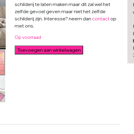
schilderij te laten maken maar dit zal wel het
zelfde gevoel geven maar niet het zelfde
schilderij zijn. Interesse? neem dan
contact
op
met ons.
Op voorraad
Untitled
Toevoegen aan winkelwagen
in
red
aantal