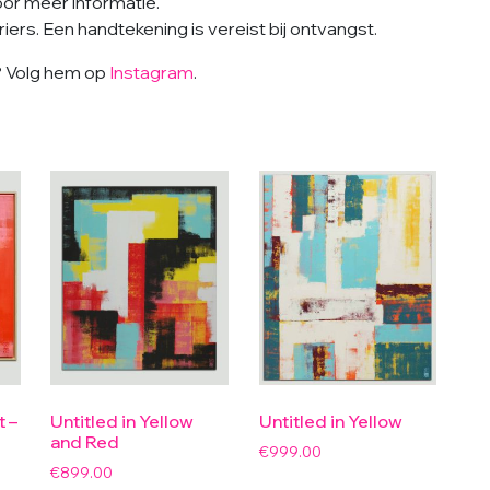
or meer informatie.
ers. Een handtekening is vereist bij ontvangst.
k? Volg hem op
Instagram
.
t –
Untitled in Yellow
Untitled in Yellow
and Red
€
999.00
€
899.00