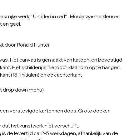
kleurrijke werk ” Untitled in red” . Mooie warme kleuren
t en geel.
akt door Ronald Hunter
nvas. Het canvas is gemaakt van katoen, en bevestigd
nt. Het schilderij is hierdoor klaar om op te hangen.
nt (RH initialen) en ook achterkant
 het drop down menu)
een verstevigde kartonnen doos. Grote doeken
dat het kunstwerk niet verschuift.
s de levertijd ca. 2-5 werkdagen, afhankelijk van de