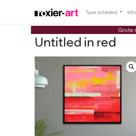
Type schilderij
Inf
Skip to main content
Grote s
Untitled in red