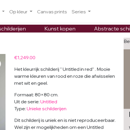
o
Op kleur
Canvas prints
Series
childerijen
Kunst kopen
Abstracte schi
Be
€
1,249.00
Het kleurrijk schilderij ” Untitled in red” . Mooie
warme kleuren van rood en roze die afwisselen
met wit en geel.
Formaat: 80×80 cm.
Uit de serie:
Untitled
Type:
Unieke schilderijen
Dit schilderij is uniek en is niet reproduceerbaar.
Wel zijn er mogelijkheden om een Untitled