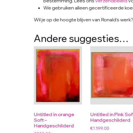
bestemming. Lees ons
verzendbeleid
vo
We gebruiken alleen gecertificeerde koeri
Wil je op de hoogte blijven van Ronald’s wer
Andere suggesties…
Untitled in orange
Untitled in Pink Sof
Soft –
Handgeschilderd
Handgeschilderd
€
1,199.00