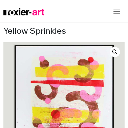
Yellow Sprinkles
Skip to main content