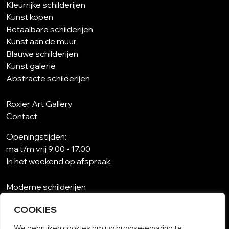
Kleurrijke schilderijen
Kunst kopen
Betaalbare schilderijen
Kunst aan de muur
Blauwe schilderijen
Kunst galerie
Abstracte schilderijen
Roxier Art Gallery
Contact
Openingstijden:
ma t/m vrij 9.00 - 17.00
In het weekend op afspraak.
Moderne schilderijen
Wat is abstracte kunst?
COOKIES
Kunst op maat
Schilderijen woonkamer
We gebruiken cookies om uw browse-ervaring te