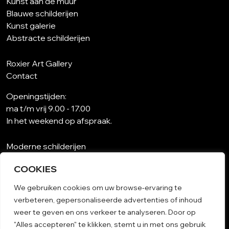
Kunst aan de muur
Blauwe schilderijen
Kunst galerie
Abstracte schilderijen
Roxier Art Gallery
Contact
Openingstijden:
ma t/m vrij 9.00 - 17.00
In het weekend op afspraak.
Moderne schilderijen
Wat is abstracte kunst?
COOKIES
Kunst op maat
Schilderijen woonkamer
We gebruiken cookies om uw browse-ervaring te
Unieke schilderijen
verbeteren, gepersonaliseerde advertenties of inhoud
Kunst op papier
weer te geven en ons verkeer te analyseren. Door op
Schilderij woonkamer
"Alles accepteren" te klikken, stemt u in met ons gebruik