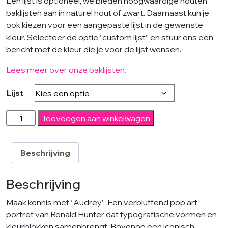
Een lijst is optioneel, we bieden hoogwaardige houten
baklijsten aan in naturel hout of zwart. Daarnaast kun je
ook kiezen voor een aangepaste lijst in de gewenste
kleur. Selecteer de optie “custom lijst” en stuur ons een
bericht met de kleur die je voor de lijst wensen.
Lees meer over onze baklijsten.
Lijst
Audrey
Toevoegen aan winkelwagen
-
Modern
schilderij
Beschrijving
aantal
Beschrijving
Maak kennis met “Audrey”. Een verbluffend pop art
portret van Ronald Hunter dat typografische vormen en
kleurblokken samenbrengt. Bovenop een iconisch