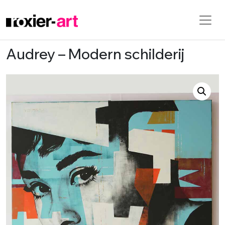
Audrey – Modern schilderij
Skip to main content