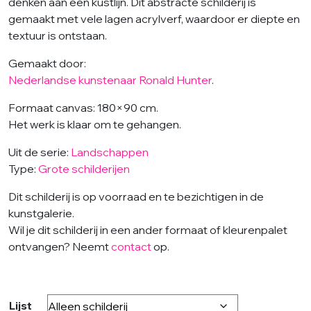
denken aan een kustlijn. Dit abstracte schilderij is
gemaakt met vele lagen acrylverf, waardoor er diepte en
textuur is ontstaan.
G
emaakt door:
Nederlandse kunstenaar Ronald Hunter
.
Formaat canvas: 180×90 cm.
Het werk is klaar om te gehangen.
Uit de serie:
Landschappen
Type:
Grote schilderijen
Dit schilderij is op voorraad en te bezichtigen in de
kunstgalerie.
Wil je dit schilderij in een ander formaat of kleurenpalet
ontvangen? Neemt
contact
op.
Lijst