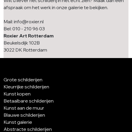
Wilt u liever het schilderij in het echt zien? Maak dan een
afspraak om het werk in onze galerie te bekijken.
Mail: info@roxier.nl
Bel: 010 - 210 96 03
Roxier Art Rotterdam
Beukelsdijk 102B
3022 DK Rotterdam
Grote schilderijen
Kleurrijke schilderijen
Kunst kopen
Betaalbare schilderijen
Kunst aan de muur
Blauwe schilderijen
Kunst galerie
Abstracte schilderijen