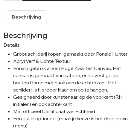
Blue
Lines
XL
Beschrijving
-
Ronald
Beschrijving
Hunter
Details
aantal
Groot schilderij kopen, gemaakt door Ronald Hunter
Acryl Verf & Lichte Textuur
Ronald gebruik alleen Hoge Kwaliteit Canvas. Het
canvas is gemaakt van katoen, en bevestigd op
houten frame met haak aan de achterkant. Het
schilderij is hierdoor klaar om op te hangen.
Gesigneerd door kunstenaar, op de voorkant (RH
initialen) en ook achterkant
Met officieel Certificaat van Echtheid
Een lijst is optioneel (maak je keuze in het drop down
menu)