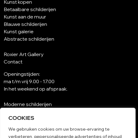
Kunst kopen
Betaalbare schilderijen
Kunst aan de muur
Blauwe schilderijen
Kunst galerie
Abstracte schilderijen
Roxier Art Gallery
Contact
Openingstijden:
ma t/m vrij 9.00 - 17.00
In het weekend op afspraak.
Moderne schilderijen
Wat is abstracte kunst?
COOKIES
Kunst op maat
Schilderijen woonkamer
We gebruiken cookies om uw browse-ervaring te
Unieke schilderijen
verbeteren, gepersonaliseerde advertenties of inhoud