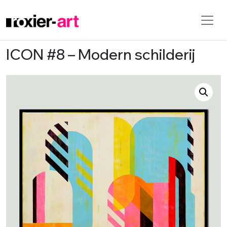
ICON #8 – Modern schilderij
Skip to main content