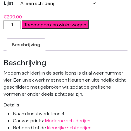
Lijst
€
299.00
ICON
Toevoegen aan winkelwagen
#8
-
Modern
Beschrijving
schilderij
aantal
Beschrijving
Modern schilderij in de serie Icons is dit al weer nummer
vier. Een uniek werk met neon kleuren en uiteindelijk dicht
geschilderd met gebroken wit, zodat de grafische
vormen er onder deels zichtbaar zijn.
Details
Naam kunstwerk: Icon 4
Canvas prints:
Moderne schilderijen
Behoord tot de
kleurrijke schilderijen