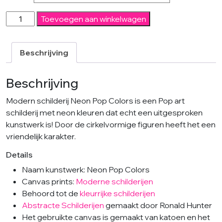
Neon
Toevoegen aan winkelwagen
pop
colors
-
Beschrijving
Modern
schilderij
Beschrijving
aantal
Modern schilderij Neon Pop Colors is een Pop art
schilderij met neon kleuren dat echt een uitgesproken
kunstwerk is! Door de cirkelvormige figuren heeft het een
vriendelijk karakter.
Details
Naam kunstwerk: Neon Pop Colors
Canvas prints:
Moderne schilderijen
Behoord tot de
kleurrijke schilderijen
Abstracte Schilderijen
gemaakt door Ronald Hunter
Het gebruikte canvas is gemaakt van katoen en het