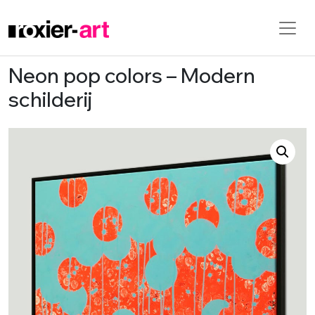
Neon pop colors – Modern
Skip to main content
schilderij