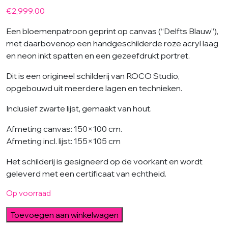
€
2,999.00
Een bloemenpatroon geprint op canvas (“Delfts Blauw”),
met daarbovenop een handgeschilderde roze acryl laag
en neon inkt spatten en een gezeefdrukt portret.
Dit is een origineel schilderij van ROCO Studio,
opgebouwd uit meerdere lagen en technieken.
Inclusief zwarte lijst, gemaakt van hout.
Afmeting canvas: 150×100 cm.
Afmeting incl. lijst: 155×105 cm
Het schilderij is gesigneerd op de voorkant en wordt
geleverd met een certificaat van echtheid.
Op voorraad
Perfect
Toevoegen aan winkelwagen
Pattern