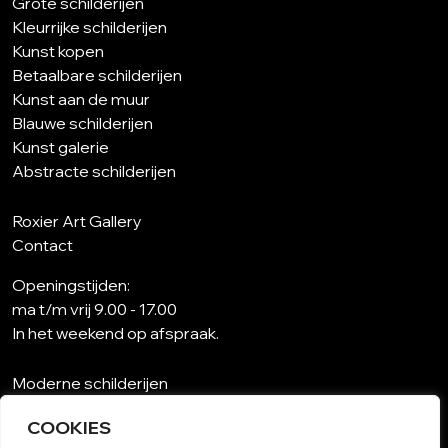
Grote schilderijen
Kleurrijke schilderijen
Kunst kopen
Betaalbare schilderijen
Kunst aan de muur
Blauwe schilderijen
Kunst galerie
Abstracte schilderijen
Roxier Art Gallery
Contact
Openingstijden:
ma t/m vrij 9.00 - 17.00
In het weekend op afspraak.
Moderne schilderijen
Wat is abstracte kunst?
COOKIES
Kunst op maat