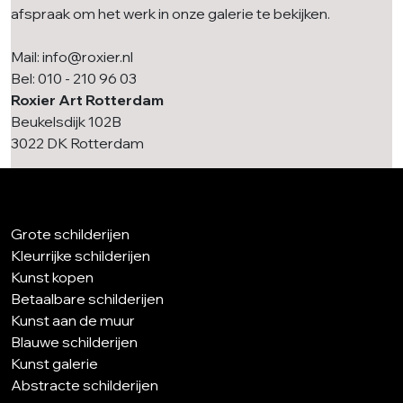
afspraak om het werk in onze galerie te bekijken.
Mail: info@roxier.nl
Bel: 010 - 210 96 03
Roxier Art Rotterdam
Beukelsdijk 102B
3022 DK Rotterdam
Grote schilderijen
Kleurrijke schilderijen
Kunst kopen
Betaalbare schilderijen
Kunst aan de muur
Blauwe schilderijen
Kunst galerie
Abstracte schilderijen