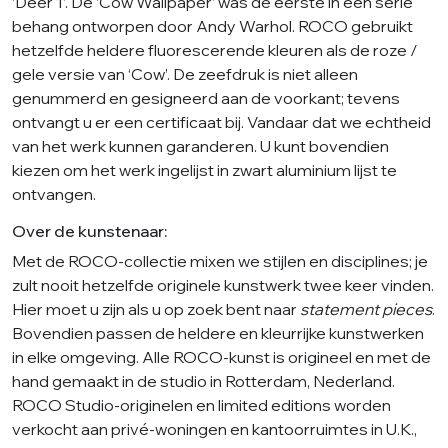
‘Deer 1’. De ‘Cow Wallpaper’ was de eerste in een serie
behang ontworpen door Andy Warhol. ROCO gebruikt
hetzelfde heldere fluorescerende kleuren als de roze /
gele versie van ‘Cow’. De zeefdruk is niet alleen
genummerd en gesigneerd aan de voorkant; tevens
ontvangt u er een certificaat bij. Vandaar dat we echtheid
van het werk kunnen garanderen. U kunt bovendien
kiezen om het werk ingelijst in zwart aluminium lijst te
ontvangen.
Over de kunstenaar:
Met de ROCO-collectie mixen we stijlen en disciplines; je
zult nooit hetzelfde originele kunstwerk twee keer vinden.
Hier moet u zijn als u op zoek bent naar
statement pieces
.
Bovendien passen de heldere en kleurrijke kunstwerken
in elke omgeving. Alle ROCO-kunst is origineel en met de
hand gemaakt in de studio in Rotterdam, Nederland.
ROCO Studio-originelen en limited editions worden
verkocht aan privé-woningen en kantoorruimtes in U.K.,