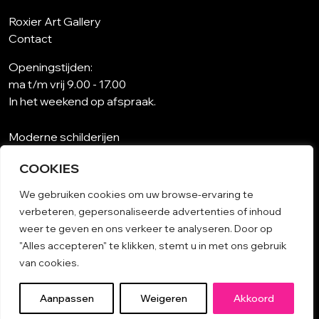
Roxier Art Gallery
Contact
Openingstijden:
ma t/m vrij 9.00 - 17.00
In het weekend op afspraak.
Moderne schilderijen
Wat is abstracte kunst?
COOKIES
Kunst op maat
Schilderijen woonkamer
We gebruiken cookies om uw browse-ervaring te
Unieke schilderijen
verbeteren, gepersonaliseerde advertenties of inhoud
Kunst op papier
weer te geven en ons verkeer te analyseren. Door op
Schilderij woonkamer
"Alles accepteren" te klikken, stemt u in met ons gebruik
Algemene voorwaarden
van cookies.
© 2026 Kunst kopen | Nederlandse Kunstgalerie Roxier.
Aanpassen
Weigeren
Akkoord
All rights reserved.