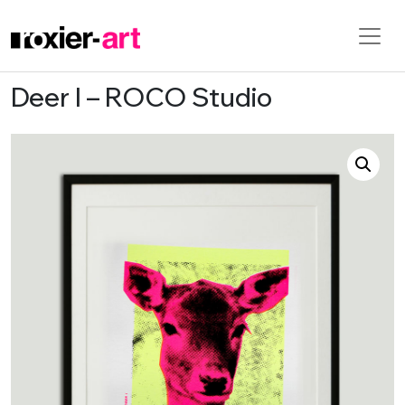
Deer I – ROCO Studio
Skip to main content