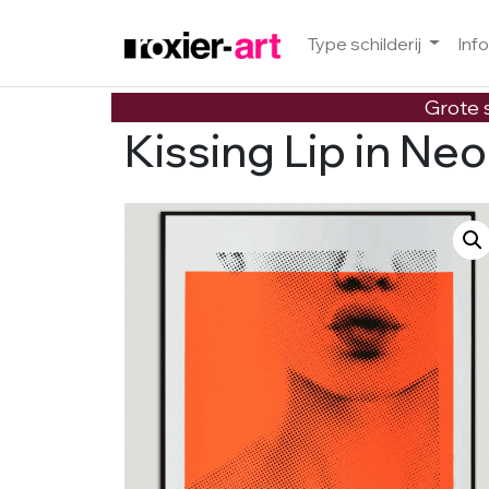
Type schilderij
Inf
Skip to main content
Grote s
Kissing Lip in Ne