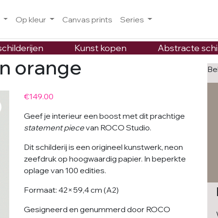
o
Op kleur
Canvas prints
Series
childerijen
Kunst kopen
Abstracte schi
on orange
Be
€
149.00
Geef je interieur een boost met dit prachtige
statement piece
van ROCO Studio.
Dit schilderij is een origineel kunstwerk, neon
zeefdruk op hoogwaardig papier. In beperkte
oplage van 100 edities.
Formaat: 42×59,4 cm (A2)
Gesigneerd en genummerd door ROCO