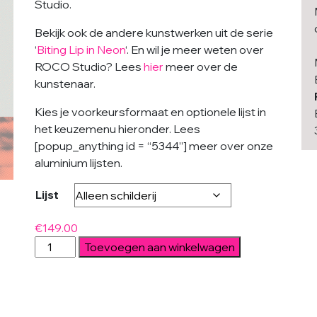
Studio.
Bekijk ook de andere kunstwerken uit de serie
‘
Biting Lip in Neon
‘. En wil je meer weten over
ROCO Studio? Lees
hier
meer over de
kunstenaar.
Kies je voorkeursformaat en optionele lijst in
het keuzemenu hieronder. Lees
[popup_anything id = “5344”] meer over onze
aluminium lijsten.
Lijst
€
149.00
Kissing
Toevoegen aan winkelwagen
Lip
in
Neon
orange