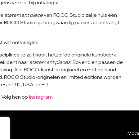
gens vereist bij ontvangst.
ge
statement piece
van ROCO Studio zal je huis een
or ROCO Studio op hoogwaardig papier. Je ontvangt
jst wilt ontvangen.
iplines; je zult nooit hetzelfde originele kunstwerk
zoek bent naar
statement pieces
. Bovendien passen de
geving. Alle ROCO-kunst is origineel en met de hand
d. ROCO Studio-originelen en limited editions worden
s in U.K., USA en EU.
? Volg hen op
Instagram
.
Mode