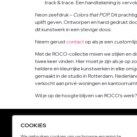
track & trace. Een handtekening is vervol
Neon zeefdruk –
Colors that POP.
Dit prachti
uplift geven. Ontworpen en hand gedrukt do
dit kunstwerk in een stevige doos.
Neem gerust
contact
op als je een
custom
li
Met de ROCO-collectie mixen we stijlen en disc
twee keer vinden. Hier moet je zijn als je op 
heldere en kleurrijke kunstwerken in elke om
gemaakt in de studio in Rotterdam, Nederlan
verkocht aan privé-woningen en kantoorruimte
Wil je op de hoogte blijven van ROCO’s werk
COOKIES
Grote schilderijen
We gebruiken cookies om uw browse-ervaring te