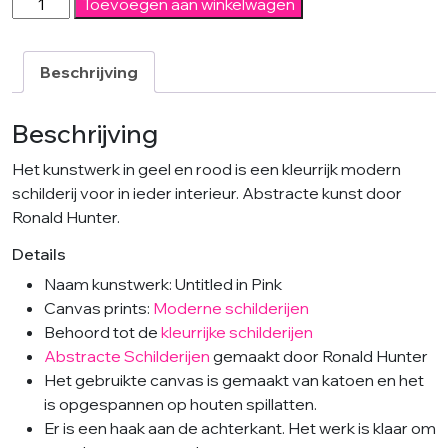
Untit.
Toevoegen aan winkelwagen
Yell-
Red-
canvas
Beschrijving
print
aantal
Beschrijving
Het kunstwerk in geel en rood is een kleurrijk modern
schilderij voor in ieder interieur. Abstracte kunst door
Ronald Hunter.
Details
Naam kunstwerk: Untitled in Pink
Canvas prints:
Moderne schilderijen
Behoord tot de
kleurrijke schilderijen
Abstracte Schilderijen
gemaakt door Ronald Hunter
Het gebruikte canvas is gemaakt van katoen en het
is opgespannen op houten spillatten.
Er is een haak aan de achterkant. Het werk is klaar om