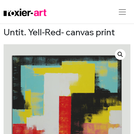
Untit. Yell-Red- canvas print
Skip to main content