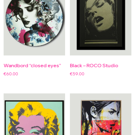
Wandbord “closed eyes”
Black – ROCO Studio
€
60.00
€
59.00