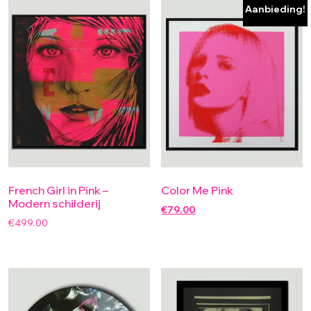
Aanbieding!
French Girl in Pink –
Color Me Pink
Modern schilderij
€
79.00
€
499.00