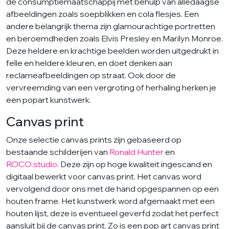
de consumptiemaatschappij met behulp van alledaagse
afbeeldingen zoals soepblikken en cola flesjes. Een
andere belangrijk thema zijn glamourachtige portretten
en beroemdheden zoals Elvis Presley en Marilyn Monroe.
Deze heldere en krachtige beelden worden uitgedrukt in
felle en heldere kleuren, en doet denken aan
reclameafbeeldingen op straat. Ook door de
vervreemding van een vergroting of herhaling herken je
een popart kunstwerk.
Canvas print
Onze selectie canvas prints zijn gebaseerd op
bestaande schilderijen van
Ronald Hunter
en
ROCO.studio
. Deze zijn op hoge kwaliteit ingescand en
digitaal bewerkt voor canvas print. Het canvas word
vervolgend door ons met de hand opgespannen op een
houten frame. Het kunstwerk word afgemaakt met een
houten lijst, deze is eventueel geverfd zodat het perfect
aansluit bij de canvas print. Zo is een pop art canvas print