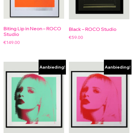
Biting Lip in Neon – ROCO
Black – ROCO Studio
Studio
€
59.00
€
149.00
Aanbieding!
Aanbieding!