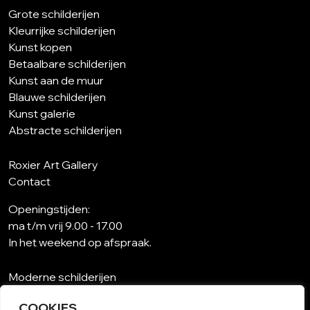
Grote schilderijen
Kleurrijke schilderijen
Kunst kopen
Betaalbare schilderijen
Kunst aan de muur
Blauwe schilderijen
Kunst galerie
Abstracte schilderijen
Roxier Art Gallery
Contact
Openingstijden:
ma t/m vrij 9.00 - 17.00
In het weekend op afspraak.
Moderne schilderijen
Wat is abstracte kunst?
COOKIES
Kunst op maat