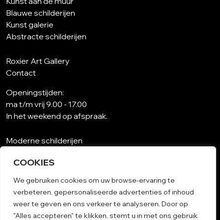
Kunst aan de muur
Blauwe schilderijen
Kunst galerie
Abstracte schilderijen
Roxier Art Gallery
Contact
Openingstijden:
ma t/m vrij 9.00 - 17.00
In het weekend op afspraak.
Moderne schilderijen
Wat is abstracte kunst?
COOKIES
Kunst op maat
Schilderijen woonkamer
We gebruiken cookies om uw browse-ervaring te
Unieke schilderijen
verbeteren, gepersonaliseerde advertenties of inhoud
Kunst op papier
weer te geven en ons verkeer te analyseren. Door op
Schilderij woonkamer
"Alles accepteren" te klikken, stemt u in met ons gebruik