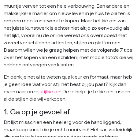
muurtje verven tot een hele verbouwing. Een andere en
makkelijkere manier om nieuw leven in je huis te blazen is
om een mooi kunstwerk te kopen. Maar het kiezen van
het juiste kunstwerk is echter niet altijd zo eenvoudig als
het lijkt, vooral nu de online wereld ons overspoeld met
zoveel verschillende artiesten, stijlen en platformen.
Daarom willen we je graag helpen met de volgende 7 tips
over het kopen van een schilderij, met mooie foto’s die wij
hebben ontvangen van klanten.
En denk je het al te weten qua kleur en formaat, maar heb
je geen idee wat voor stijl het best bij jou past? Kijk dan
even naar onze
stijlkiezer
! Deze helpt je te kiezen tussen
al de stijlen die wij verkopen.
1. Ga op je gevoel af
Dit lijkt misschien een heel erg voor de hand liggend,
maar koop kunst die je echt mooi vind! Het kan verleidelijk
zijn om je te laten meeslepen door trends en hippe