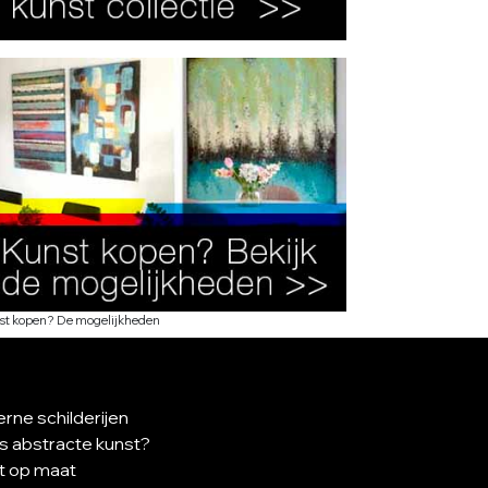
st kopen? De mogelijkheden
rne schilderijen
is abstracte kunst?
t op maat