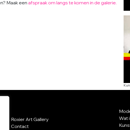
eren? Maak een
afspraak om langs te komen in de galerie.
Kun
Mode
Wat 
Roxier Art Gallery
Kuns
Contact