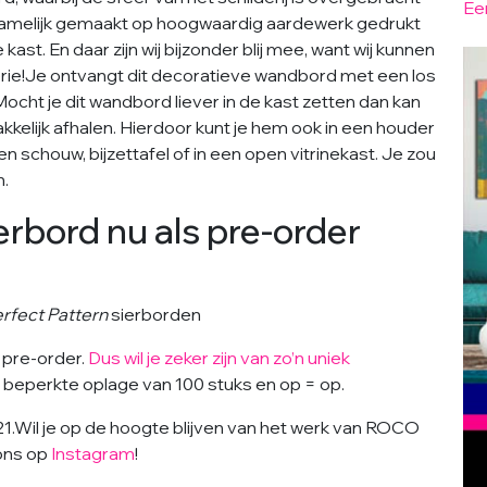
Ee
 namelijk gemaakt op hoogwaardig aardewerk gedrukt
kast. En daar zijn wij bijzonder blij mee, want wij kunnen
rie!
Je ontvangt dit decoratieve wandbord met een los
ht je dit wandbord liever in de kast zetten dan kan
kelijk afhalen. Hierdoor kunt je hem ook in een houder
 schouw, bijzettafel of in een open vitrinekast. Je zou
n.
rbord nu als pre-order
rfect Pattern
sierborden
s pre-order.
Dus wil je zeker zijn van zo’n uniek
en beperkte oplage van 100 stuks en op = op.
1.Wil je op de hoogte blijven van het werk van ROCO
 ons op
Instagram
!