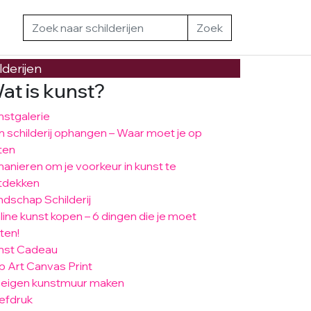
Zoek
lderijen
at is kunst?
nstgalerie
n schilderij ophangen – Waar moet je op
ten
manieren om je voorkeur in kunst te
tdekken
ndschap Schilderij
line kunst kopen – 6 dingen die je moet
ten!
nst Cadeau
p Art Canvas Print
 eigen kunstmuur maken
efdruk