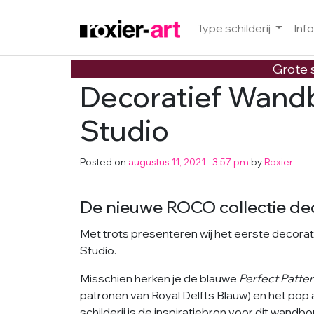
Type schilderij
Inf
Skip to main content
Grote s
Decoratief Wand
Studio
Posted on
augustus 11, 2021 - 3:57 pm
by
Roxier
De nieuwe ROCO collectie d
Met trots presenteren wij het eerste decora
Studio.
Misschien herken je de blauwe
Perfect Patte
patronen van Royal Delfts Blauw) en het pop 
schilderij is de inspiratiebron voor dit wandbo