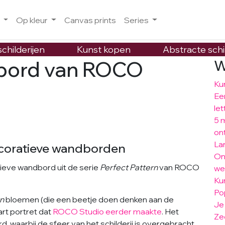
o
Op kleur
Canvas prints
Series
childerijen
Kunst kopen
Abstracte schi
bord van ROCO
W
Ku
Ee
let
5 
on
La
ecoratieve wandborden
On
tieve wandbord uit de serie
Perfect Pattern
van ROCO
we
Ku
Po
rn
bloemen (die een beetje doen denken aan de
Je
art portret dat
ROCO Studio eerder maakte
. Het
Ze
rd, waarbij de sfeer van het schilderij is overgebracht