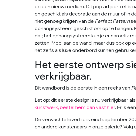
op een nieuw medium. Dit pop art portret is
en geschikt als decoratie aan de muur of in de 
niet genoeg krijgen van de
Perfect Pattern
se
ophangsysteem geschikt om op te hangen. Moc
dat; het ophangsysteem kun je er namelijk mak
zetten. Mooi aan de wand, maar dus ook op een
het zelfs als luxe onderbord kunnen gebruike
Het eerste ontwerp sie
verkrijgbaar.
Dit wandbord is de eerste in een reeks van
Pe
Let op: dit eerste design is nu verkrijgbaar al
kunstwerk, bestel hem dan vast hier
. Er is e
De verwachte levertijd is eind september 202
en andere kunstenaars in onze galerie? Volg