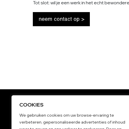
Tot slot: wil je een werk in het echt bewond
COOKIES
Grote schilderijen
We gebruiken cookies om uw browse-ervaring te
Kleurrijke schilderijen
verbeteren, gepersonaliseerde advertenties of inhoud
Kunst kopen